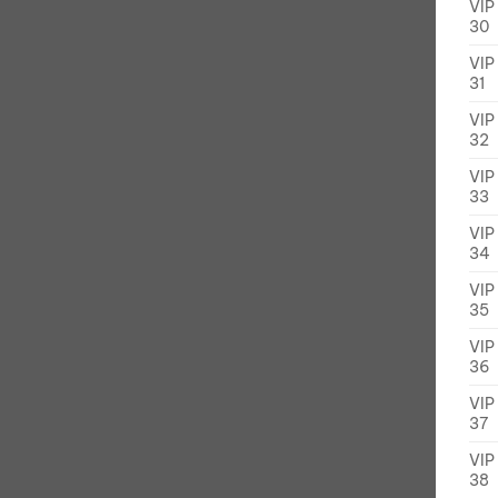
VIP
30
VIP
31
VIP
32
VIP
33
VIP
34
VIP
35
VIP
36
VIP
37
VIP
38