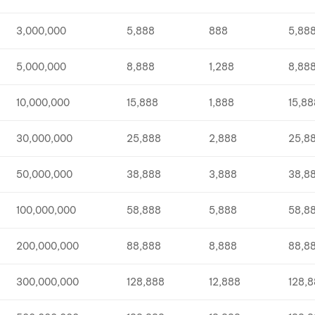
3,000,000
5,888
888
5,88
5,000,000
8,888
1,288
8,88
10,000,000
15,888
1,888
15,88
30,000,000
25,888
2,888
25,8
50,000,000
38,888
3,888
38,8
100,000,000
58,888
5,888
58,8
200,000,000
88,888
8,888
88,8
300,000,000
128,888
12,888
128,