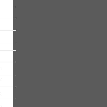
8
8
8
8