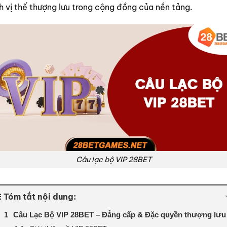
h vị thế thượng lưu trong cộng đồng của nền tảng.
Câu lạc bộ VIP 28BET
Tóm tắt nội dung:
Câu Lạc Bộ VIP 28BET – Đẳng cấp & Đặc quyền thượng lưu