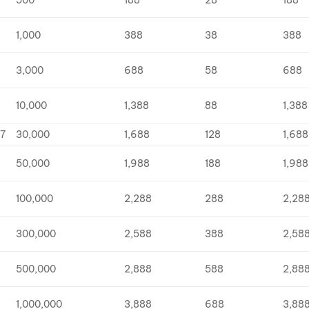
500
188
28
188
1,000
388
38
388
3,000
688
58
688
10,000
1,388
88
1,388
 7
30,000
1,688
128
1,688
50,000
1,988
188
1,988
100,000
2,288
288
2,28
300,000
2,588
388
2,58
500,000
2,888
588
2,88
1,000,000
3,888
688
3,88