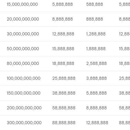
15,000,000,000
5,888,888
588,888
5,88
20,000,000,000
8,888,888
888,888
8,88
30,000,000,000
12,888,888
1,288,888
12,8
50,000,000,000
15,888,888
1,888,888
15,8
80,000,000,000
18,888,888
2,588,888
18,8
100,000,000,000
25,888,888
3,888,888
25,8
150,000,000,000
38,888,888
5,888,888
38,8
200,000,000,000
58,888,888
8,888,888
58,8
300,000,000,000
88,888,888
12,888,888
88,8