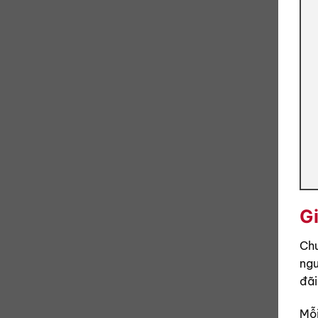
Gi
Chư
ngư
đãi
Mỗi