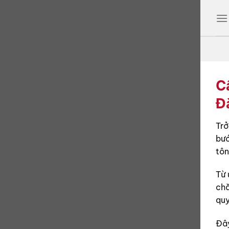
Bỏ
qua
nội
dung
C
Đ
Trở
bướ
tôn
Từ 
chă
quy
Đây