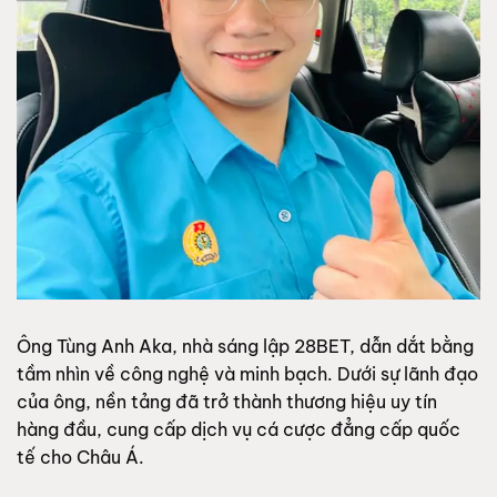
Ông Tùng Anh Aka, nhà sáng lập 28BET, dẫn dắt bằng
tầm nhìn về công nghệ và minh bạch. Dưới sự lãnh đạo
của ông, nền tảng đã trở thành thương hiệu uy tín
hàng đầu, cung cấp dịch vụ cá cược đẳng cấp quốc
tế cho Châu Á.