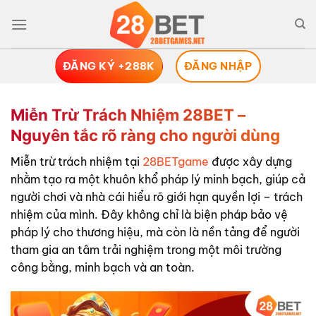
Bỏ
qua
nội
dung
ĐĂNG KÝ +288K
ĐĂNG NHẬP
Miễn Trừ Trách Nhiệm 28BET –
Nguyên tắc rõ ràng cho người dùng
Miễn trừ trách nhiệm tại
28BETgame
được xây dựng
nhằm tạo ra một khuôn khổ pháp lý minh bạch, giúp cả
người chơi và nhà cái hiểu rõ giới hạn quyền lợi – trách
nhiệm của mình. Đây không chỉ là biện pháp bảo vệ
pháp lý cho thương hiệu, mà còn là nền tảng để người
tham gia an tâm trải nghiệm trong một môi trường
công bằng, minh bạch và an toàn.