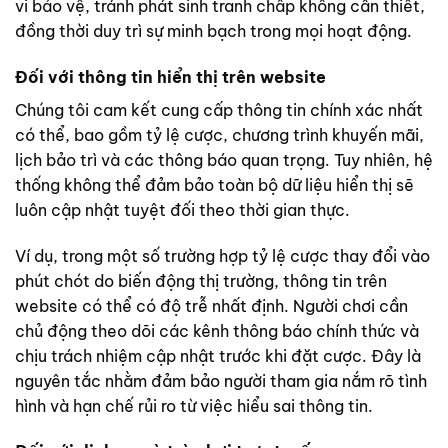
vi bảo vệ, tránh phát sinh tranh chấp không cần thiết,
đồng thời duy trì sự minh bạch trong mọi hoạt động.
Đối với thông tin hiển thị trên website
Chúng tôi cam kết cung cấp thông tin chính xác nhất
có thể, bao gồm tỷ lệ cược, chương trình khuyến mãi,
lịch bảo trì và các thông báo quan trọng. Tuy nhiên, hệ
thống không thể đảm bảo toàn bộ dữ liệu hiển thị sẽ
luôn cập nhật tuyệt đối theo thời gian thực.
Ví dụ, trong một số trường hợp tỷ lệ cược thay đổi vào
phút chót do biến động thị trường, thông tin trên
website có thể có độ trễ nhất định. Người chơi cần
chủ động theo dõi các kênh thông báo chính thức và
chịu trách nhiệm cập nhật trước khi đặt cược. Đây là
nguyên tắc nhằm đảm bảo người tham gia nắm rõ tình
hình và hạn chế rủi ro từ việc hiểu sai thông tin.