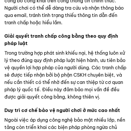
công bố công khai trên cổng thông tin chính thức.
Người chơi có thể dễ dàng tra cứu và nhận thông báo
qua email, tránh tình trạng thiếu thông tin dẫn đến
tranh chấp hoặc hiểu lầm.
Giải quyết tranh chấp công bằng theo quy định
pháp luật
Trong trường hợp phát sinh khiếu nại, hệ thống luôn xử
lý theo đúng quy định pháp luật hiện hành, ưu tiên bảo
vệ quyền lợi hợp pháp của người dùng. Các tranh chấp
sẽ được tiếp nhận bởi bộ phận CSKH chuyên biệt, và
nếu cần thiết có thể nhờ đến sự can thiệp từ cơ quan
pháp lý quốc tế. Điều này đảm bảo mọi vấn đề đều
được giải quyết công bằng, không thiên vị.
Duy trì cơ chế bảo vệ người chơi ở mức cao nhất
Ngoài việc áp dụng công nghệ bảo mật nhiều lớp, nền
tảng còn triển khai các biện pháp phòng ngừa chủ