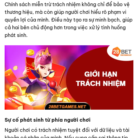
Chính sách miễn trừ trách nhiệm không chỉ để bảo vệ
thương hiệu, mà còn giúp người chơi hiểu rõ phạm vi
quyền lợi của mình. Điều này tạo ra sự minh bạch, giúp
cả hai bên chủ động hơn trong việc xử lý tình huống
phát sinh.
Sự cố phát sinh từ phía người chơi
Người chơi có trách nhiệm tuyệt đối với dữ liệu và tài
khoản cá nhân của mình. Nếu cung cấp sai thông tin