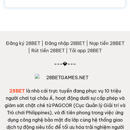
Đăng ký 28BET
|
Đăng nhập 28BET
|
Nạp tiền 28BET
|
Rút tiền 28BET
|
Tải app 28BET
---💎---
28BET
là nhà cái trực tuyến đang phục vụ 10 triệu
người chơi tại châu Á, hoạt động dưới sự cấp phép và
giám sát chặt chẽ từ PAGCOR (Cục Quản lý Giải trí và
Trò chơi Philippines), và đi tiên phong trong việc ứng
dụng công nghệ bảo mật đa lớp cùng hệ thống giao
dịch tự động siêu tốc để tối ưu hóa trải nghiệm người