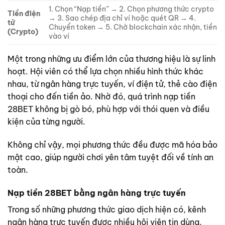
1. Chọn “Nạp tiền” → 2. Chọn phương thức crypto
Tiền điện
→ 3. Sao chép địa chỉ ví hoặc quét QR → 4.
tử
Chuyển token → 5. Chờ blockchain xác nhận, tiền
(Crypto)
vào ví
Một trong những ưu điểm lớn của thương hiệu là sự linh
hoạt. Hội viên có thể lựa chọn nhiều hình thức khác
nhau, từ ngân hàng trực tuyến, ví điện tử, thẻ cào điện
thoại cho đến tiền ảo. Nhờ đó, quá trình nạp tiền
28BET không bị gò bó, phù hợp với thói quen và điều
kiện của từng người.
Không chỉ vậy, mọi phương thức đều được mã hóa bảo
mật cao, giúp người chơi yên tâm tuyệt đối về tính an
toàn.
Nạp tiền 28BET bằng ngân hàng trực tuyến
Trong số những phương thức giao dịch hiện có, kênh
ngân hàng trực tuyến được nhiều hội viên tin dùng.