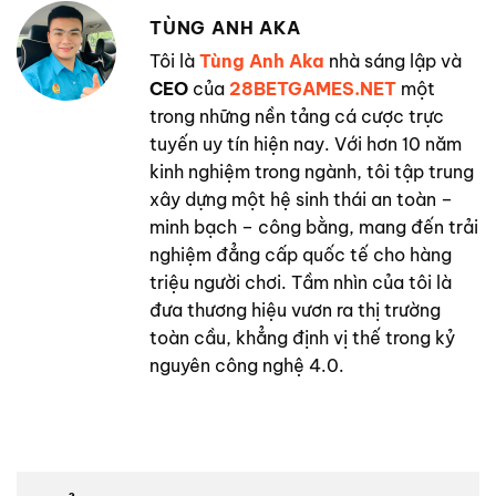
TÙNG ANH AKA
Tôi là
Tùng Anh Aka
nhà sáng lập và
CEO
của
28BETGAMES.NET
một
trong những nền tảng cá cược trực
tuyến uy tín hiện nay. Với hơn 10 năm
kinh nghiệm trong ngành, tôi tập trung
xây dựng một hệ sinh thái an toàn –
minh bạch – công bằng, mang đến trải
nghiệm đẳng cấp quốc tế cho hàng
triệu người chơi. Tầm nhìn của tôi là
đưa thương hiệu vươn ra thị trường
toàn cầu, khẳng định vị thế trong kỷ
nguyên công nghệ 4.0.