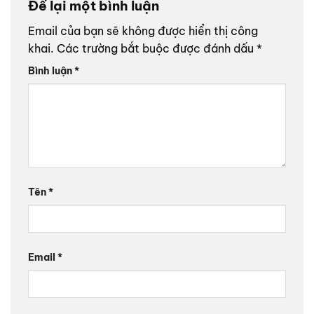
Để lại một bình luận
Email của bạn sẽ không được hiển thị công
khai.
Các trường bắt buộc được đánh dấu
*
Bình luận
*
Tên
*
Email
*