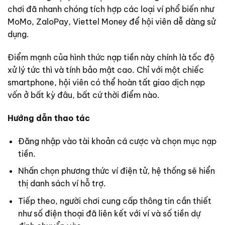
chơi đã nhanh chóng tích hợp các loại ví phổ biến như
MoMo, ZaloPay, Viettel Money để hội viên dễ dàng sử
dụng.
Điểm mạnh của hình thức nạp tiền này chính là tốc độ
xử lý tức thì và tính bảo mật cao. Chỉ với một chiếc
smartphone, hội viên có thể hoàn tất giao dịch nạp
vốn ở bất kỳ đâu, bất cứ thời điểm nào.
Hướng dẫn thao tác
Đăng nhập vào tài khoản cá cược và chọn mục nạp
tiền.
Nhấn chọn phương thức ví điện tử, hệ thống sẽ hiển
thị danh sách ví hỗ trợ.
Tiếp theo, người chơi cung cấp thông tin cần thiết
như số điện thoại đã liên kết với ví và số tiền dự