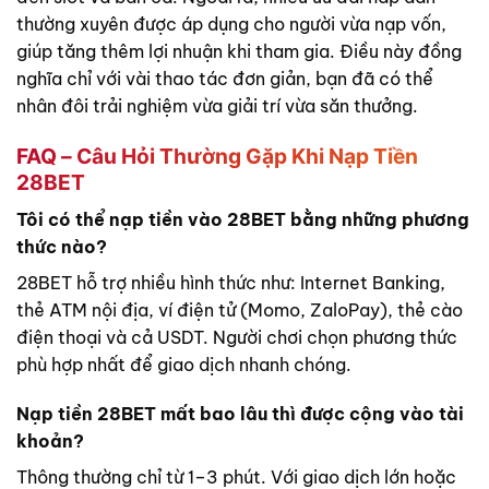
thường xuyên được áp dụng cho người vừa nạp vốn,
giúp tăng thêm lợi nhuận khi tham gia. Điều này đồng
nghĩa chỉ với vài thao tác đơn giản, bạn đã có thể
nhân đôi trải nghiệm vừa giải trí vừa săn thưởng.
FAQ – Câu Hỏi Thường Gặp Khi Nạp Tiền
28BET
Tôi có thể nạp tiền vào 28BET bằng những phương
thức nào?
28BET hỗ trợ nhiều hình thức như: Internet Banking,
thẻ ATM nội địa, ví điện tử (Momo, ZaloPay), thẻ cào
điện thoại và cả USDT. Người chơi chọn phương thức
phù hợp nhất để giao dịch nhanh chóng.
Nạp tiền 28BET mất bao lâu thì được cộng vào tài
khoản?
Thông thường chỉ từ 1–3 phút. Với giao dịch lớn hoặc