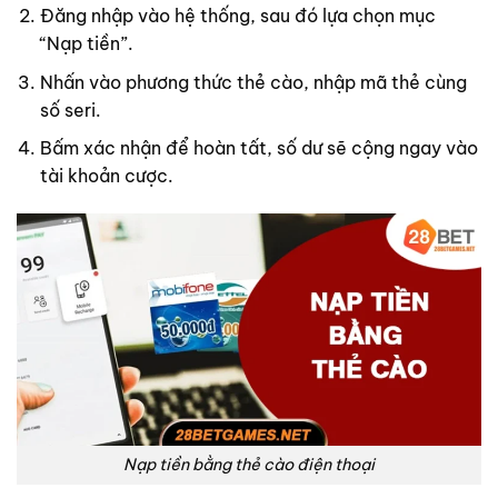
Đăng nhập vào hệ thống, sau đó lựa chọn mục
“Nạp tiền”.
Nhấn vào phương thức thẻ cào, nhập mã thẻ cùng
số seri.
Bấm xác nhận để hoàn tất, số dư sẽ cộng ngay vào
tài khoản cược.
Nạp tiền bằng thẻ cào điện thoại