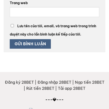
Trang web
Lưu tên của tôi, email, và trang web trong trình
duyệt này cho lần bình luận kế tiếp của tôi.
Đăng ký 28BET
|
Đăng nhập 28BET
|
Nạp tiền 28BET
|
Rút tiền 28BET
|
Tải app 28BET
---💎---