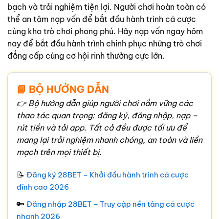
bạch và trải nghiệm tiện lợi. Người chơi hoàn toàn có
thể an tâm nạp vốn để bắt đầu hành trình cá cược
cùng kho trò chơi phong phú. Hãy nạp vốn ngay hôm
nay để bắt đầu hành trình chinh phục những trò chơi
đẳng cấp cùng cơ hội rinh thưởng cực lớn.
📘 BỘ HƯỚNG DẪN
👉 Bộ hướng dẫn giúp người chơi nắm vững các
thao tác quan trọng: đăng ký, đăng nhập, nạp –
rút tiền và tải app. Tất cả đều được tối ưu để
mang lại trải nghiệm nhanh chóng, an toàn và liền
mạch trên mọi thiết bị.
📝
Đăng ký 28BET – Khởi đầu hành trình cá cược
đỉnh cao 2026
🔑
Đăng nhập 28BET – Truy cập nền tảng cá cược
nhanh 2026